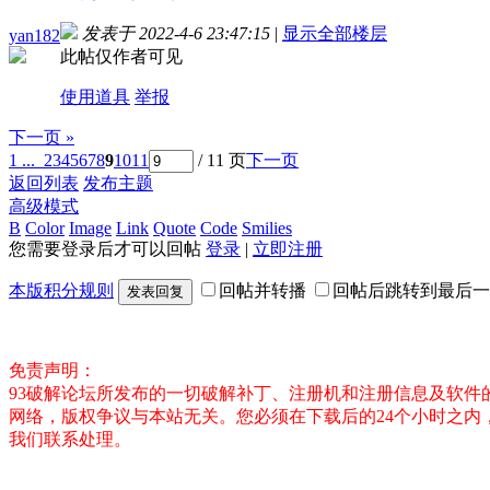
发表于 2022-4-6 23:47:15
|
显示全部楼层
yan182
此帖仅作者可见
使用道具
举报
下一页 »
1 ...
2
3
4
5
6
7
8
9
10
11
/ 11 页
下一页
返回列表
发布主题
高级模式
B
Color
Image
Link
Quote
Code
Smilies
您需要登录后才可以回帖
登录
|
立即注册
本版积分规则
回帖并转播
回帖后跳转到最后一
发表回复
免责声明：
93破解论坛所发布的一切破解补丁、注册机和注册信息及软
网络，版权争议与本站无关。您必须在下载后的24个小时之
我们联系处理。