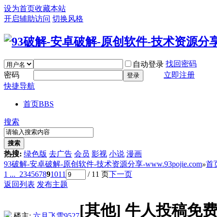
设为首页
收藏本站
开启辅助访问
切换风格
找回密码
自动登录
密码
立即注册
登录
快捷导航
首页
BBS
搜索
搜索
热搜:
绿色版
去广告
会员
影视
小说
漫画
93破解-安卓破解-原创软件-技术资源分享-www.93pojie.com
»
首
1 ...
2
3
4
5
6
7
8
9
10
11
/ 11 页
下一页
返回列表
发布主题
[其他]
牛人投稿免
楼主:
六月飞雪9527