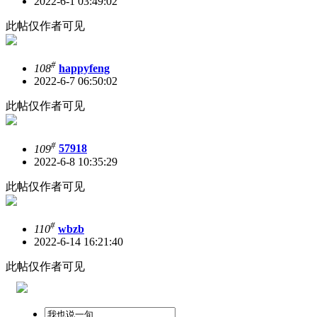
2022-6-1 03:49:02
此帖仅作者可见
#
108
happyfeng
2022-6-7 06:50:02
此帖仅作者可见
#
109
57918
2022-6-8 10:35:29
此帖仅作者可见
#
110
wbzb
2022-6-14 16:21:40
此帖仅作者可见