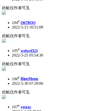
此帖仅作者可见
#
104
O678OO
2022-5-15 16:51:09
此帖仅作者可见
#
105
weiwei321
2022-5-25 05:54:30
此帖仅作者可见
#
106
BlueMoon
2022-5-30 07:29:06
此帖仅作者可见
#
107
yeszxc