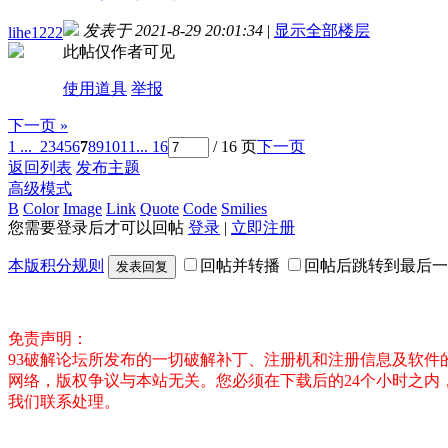
发表于 2021-8-29 20:01:34
|
显示全部楼层
lihe1222
此帖仅作者可见
使用道具
举报
下一页 »
1 ...
2
3
4
5
6
7
8
9
10
11
... 16
/ 16 页
下一页
返回列表
发布主题
高级模式
B
Color
Image
Link
Quote
Code
Smilies
您需要登录后才可以回帖
登录
|
立即注册
本版积分规则
回帖并转播
回帖后跳转到最后一
发表回复
免责声明：
93破解论坛所发布的一切破解补丁、注册机和注册信息及软
网络，版权争议与本站无关。您必须在下载后的24个小时之
我们联系处理。