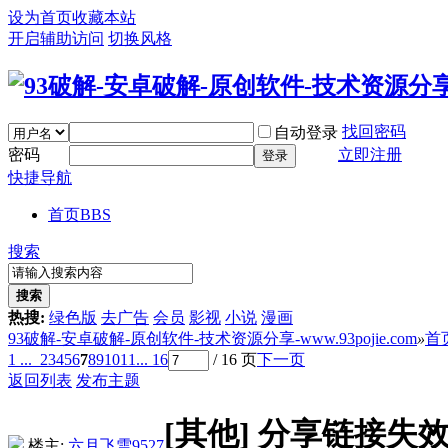
设为首页
收藏本站
开启辅助访问
切换风格
找回密码
自动登录
密码
立即注册
登录
快捷导航
首页
BBS
搜索
搜索
热搜:
绿色版
去广告
会员
影视
小说
漫画
93破解-安卓破解-原创软件-技术资源分享-www.93pojie.com
»
首
1 ...
2
3
4
5
6
7
8
9
10
11
... 16
/ 16 页
下一页
返回列表
发布主题
[其他]
分享链接失
楼主:
六月飞雪9527