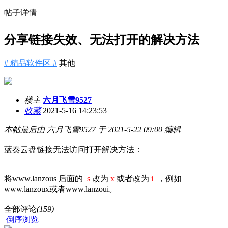
帖子详情
分享链接失效、无法打开的解决方法
# 精品软件区 #
其他
楼主
六月飞雪9527
收藏
2021-5-16 14:23:53
本帖最后由 六月飞雪9527 于 2021-5-22 09:00 编辑
蓝奏云盘链接无法访问打开解决方法：
将www.lanzous 后面的
s
改为
x
或者改为
i
，例如
www.lanzoux或者
www.lanzoui
。
全部评论
(159)
倒序浏览