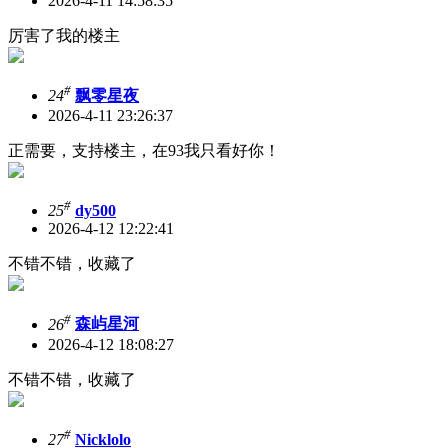
2026-4-11 14:58:35
厉害了我的楼主
#
24
飘零星夜
2026-4-11 23:26:37
正需要，支持楼主，在93我只看好你！
#
25
dy500
2026-4-12 12:22:41
不错不错，收藏了
#
26
森屿星河
2026-4-12 18:08:27
不错不错，收藏了
#
27
Nicklolo