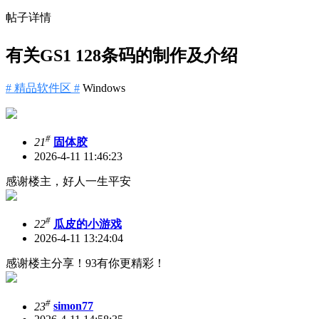
帖子详情
有关GS1 128条码的制作及介绍
# 精品软件区 #
Windows
#
21
固体胶
2026-4-11 11:46:23
感谢楼主，好人一生平安
#
22
瓜皮的小游戏
2026-4-11 13:24:04
感谢楼主分享！93有你更精彩！
#
23
simon77