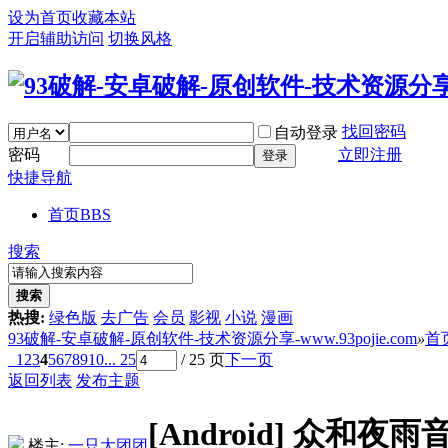
设为首页
收藏本站
开启辅助访问
切换风格
找回密码
自动登录
密码
立即注册
登录
快捷导航
首页
BBS
搜索
搜索
热搜:
绿色版
去广告
会员
影视
小说
漫画
93破解-安卓破解-原创软件-技术资源分享-www.93pojie.com
»
首
1
2
3
4
5
6
7
8
9
10
... 25
/ 25 页
下一页
返回列表
发布主题
[Android]
众和夜雨音
楼主:
一只大团团