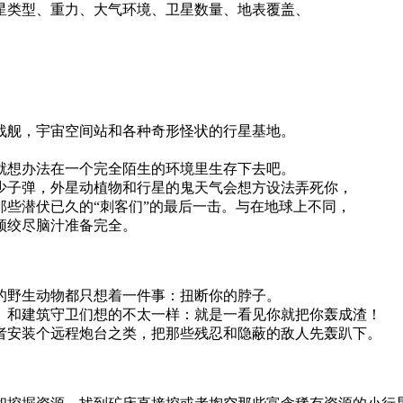
星类型、重力、大气环境、卫星数量、地表覆盖、
战舰，宇宙空间站和各种奇形怪状的行星基地。
就想办法在一个完全陌生的环境里生存下去吧。
少子弹，外星动植物和行星的鬼天气会想方设法弄死你，
些潜伏已久的“刺客们”的最后一击。与在地球上不同，
须绞尽脑汁准备完全。
的野生动物都只想着一件事：扭断你的脖子。
、和建筑守卫们想的不太一样：就是一看见你就把你轰成渣！
者安装个远程炮台之类，把那些残忍和隐蔽的敌人先轰趴下。