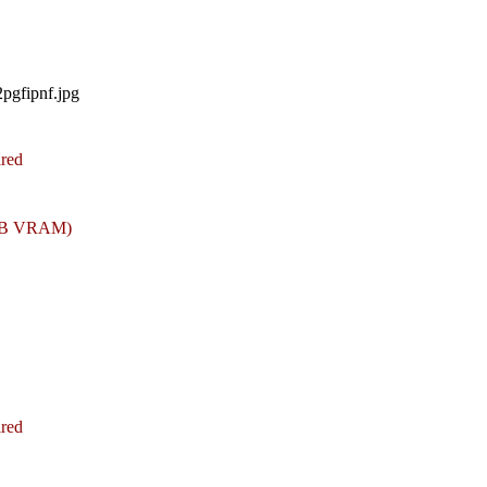
red
GB VRAM)
red