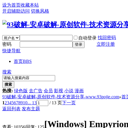
设为首页
收藏本站
开启辅助访问
切换风格
找回密码
自动登录
密码
立即注册
登录
快捷导航
首页
BBS
搜索
搜索
热搜:
绿色版
去广告
会员
影视
小说
漫画
93破解-安卓破解-原创软件-技术资源分享-www.93pojie.com
»
首
1
2
3
4
5
6
7
8
9
10
... 13
/ 13 页
下一页
返回列表
发布主题
[Windows]
Empyrio
查看:
10356
|
回复:
125