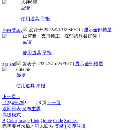
大神666
回复
使用道具
举报
发表于 2022-6-30 09:49:21
|
显示全部楼层
小白菜sky
正需要，支持楼主，在93我只看好你！
回复
使用道具
举报
发表于 2022-7-1 02:09:37
|
显示全部楼层
zgsjzml
666666
回复
使用道具
举报
下一页 »
1
2
3
4
5
6
7
8
/ 8 页
下一页
返回列表
发布主题
高级模式
B
Color
Image
Link
Quote
Code
Smilies
您需要登录后才可以回帖
登录
|
立即注册