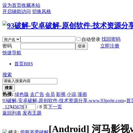
设为首页
收藏本站
开启辅助访问
切换风格
找回密码
自动登录
密码
立即注册
登录
快捷导航
首页
BBS
搜索
搜索
热搜:
绿色版
去广告
会员
影视
小说
漫画
93破解-安卓破解-原创软件-技术资源分享-www.93pojie.com
»
首
1
2
3
4
5
6
7
8
/ 8 页
下一页
返回列表
发布主题
[Android]
河马影视v
楼主:
劳斯基爱破解