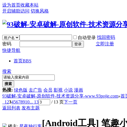
设为首页
收藏本站
开启辅助访问
切换风格
找回密码
自动登录
密码
立即注册
登录
快捷导航
首页
BBS
搜索
搜索
热搜:
绿色版
去广告
会员
影视
小说
漫画
93破解-安卓破解-原创软件-技术资源分享-www.93pojie.com
»
首
1
2
3
4
5
6
7
8
9
10
... 13
/ 13 页
下一页
返回列表
发布主题
[Android工具]
笔趣小
楼主:
星夜独行客