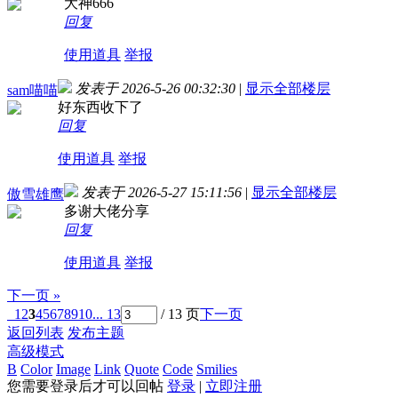
大神666
回复
使用道具
举报
发表于 2026-5-26 00:32:30
|
显示全部楼层
sam喵喵
好东西收下了
回复
使用道具
举报
发表于 2026-5-27 15:11:56
|
显示全部楼层
傲雪雄鹰
多谢大佬分享
回复
使用道具
举报
下一页 »
1
2
3
4
5
6
7
8
9
10
... 13
/ 13 页
下一页
返回列表
发布主题
高级模式
B
Color
Image
Link
Quote
Code
Smilies
您需要登录后才可以回帖
登录
|
立即注册