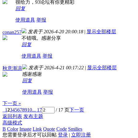
很给力，93论坛有你更精彩
回复
使用道具
举报
发表于 2026-4-20 20:00:18
|
显示全部楼层
conan257
不错哦。感谢分享
回复
使用道具
举报
发表于 2026-4-21 00:17:22
|
显示全部楼层
秋意渐凉
感谢感谢
回复
使用道具
举报
下一页 »
1
2
3
4
5
6
7
8
9
10
... 17
/ 17 页
下一页
返回列表
发布主题
高级模式
B
Color
Image
Link
Quote
Code
Smilies
您需要登录后才可以回帖
登录
|
立即注册