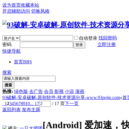
设为首页
收藏本站
开启辅助访问
切换风格
找回密码
自动登录
密码
立即注册
登录
快捷导航
首页
BBS
搜索
搜索
热搜:
绿色版
去广告
会员
影视
小说
漫画
93破解-安卓破解-原创软件-技术资源分享-www.93pojie.com
»
首
1
2
3
4
5
6
7
8
9
10
... 17
/ 17 页
下一页
返回列表
发布主题
[Android]
爱加速，快
楼主:
一只大团团