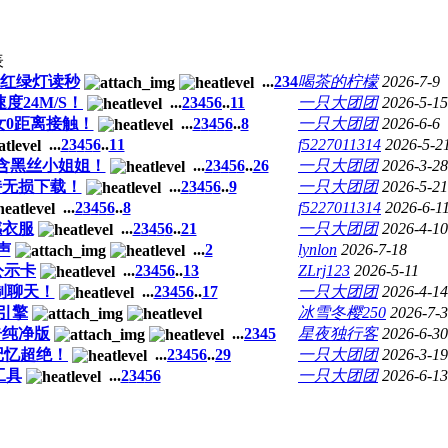
表
玻璃红绿灯读秒
...
2
3
4
喝茶的柠檬
2026-7-9
度24M/S！
...
2
3
4
5
6
..
11
一只大团团
2026-5-15
女0距离接触！
...
2
3
4
5
6
..
8
一只大团团
2026-6-6
...
2
3
4
5
6
..
11
f5227011314
2026-5-2
内含黑丝小姐姐！
...
2
3
4
5
6
..
26
一只大团团
2026-3-28
持无损下载！
...
2
3
4
5
6
..
9
一只大团团
2026-5-21
...
2
3
4
5
6
..
8
f5227011314
2026-6-1
性感衣服
...
2
3
4
5
6
..
21
一只大团团
2026-4-10
声
...
2
lynlon
2026-7-18
公示卡
...
2
3
4
5
6
..
13
ZLrj123
2026-5-11
制聊天！
...
2
3
4
5
6
..
17
一只大团团
2026-4-14
索引擎
冰雪冬樱250
2026-7-
告纯净版
...
2
3
4
5
星夜独行客
2026-6-30
久记忆超绝！
...
2
3
4
5
6
..
29
一只大团团
2026-3-19
工具
...
2
3
4
5
6
一只大团团
2026-6-13