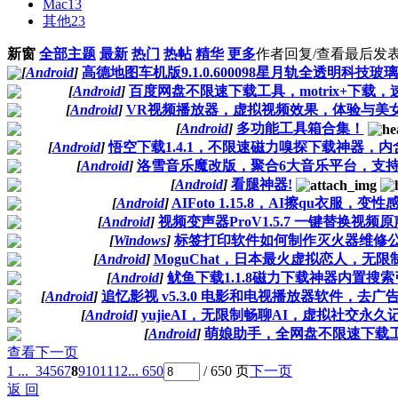
Mac
13
其他
23
新窗
全部主题
最新
热门
热帖
精华
更多
作者
回复/查看
最后发
[
Android
]
高德地图车机版9.1.0.600098星月轨全透明科技
[
Android
]
百度网盘不限速下载工具，motrix+下载，速
[
Android
]
VR视频播放器，虚拟视频效果，体验与美
[
Android
]
多功能工具箱合集！
[
Android
]
悟空下载1.4.1，不限速磁力嗅探下载神器，
[
Android
]
洛雪音乐魔改版，聚合6大音乐平台，支
[
Android
]
看腿神器!
[
Android
]
AIFoto 1.15.8，AI擦qu衣服，变
[
Android
]
视频变声器ProV1.5.7 一键替换视频原
[
Windows
]
标签打印软件如何制作灭火器维修
[
Android
]
MoguChat，日本最火虚拟恋人，无限
[
Android
]
鱿鱼下载1.1.8磁力下载神器内置搜
[
Android
]
追忆影视 v5.3.0 电影和电视播放器软件，去广
[
Android
]
yujieAI，无限制畅聊AI，虚拟社交永
[
Android
]
萌娘助手，全网盘不限速下载
查看下一页
1 ...
3
4
5
6
7
8
9
10
11
12
... 650
/ 650 页
下一页
返 回