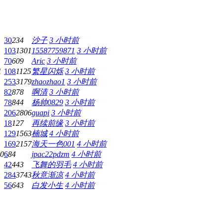
30
234
沙子
3 小时前
103
1301
15587759871
3 小时前
70
609
Aric
3 小时前
1
108
1125
繁星闪烁
3 小时前
253
3179
zhaozhao1
3 小时前
82
878
啊清
3 小时前
1
78
844
杨帅0829
3 小时前
206
2806
guapi
3 小时前
18
127
再续前缘
3 小时前
129
1563
楠城
4 小时前
169
2157
海天一色001
4 小时前
30
6
84
jpac22pdzm
4 小时前
42
443
飞舞的羽毛
4 小时前
284
3743
秋意渐凉
4 小时前
56
643
白发小生
4 小时前