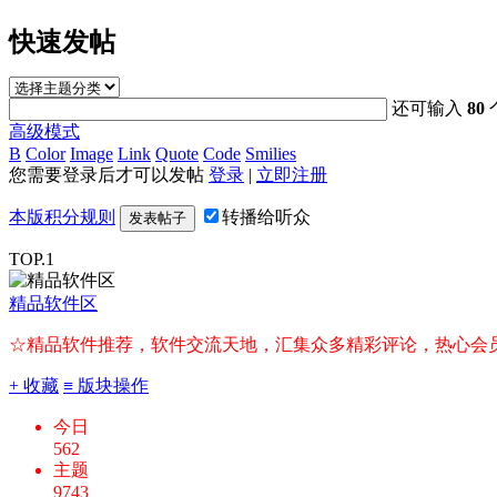
快速发帖
还可输入
80
高级模式
B
Color
Image
Link
Quote
Code
Smilies
您需要登录后才可以发帖
登录
|
立即注册
本版积分规则
转播给听众
发表帖子
TOP.1
精品软件区
☆精品软件推荐，软件交流天地，汇集众多精彩评论，热心会员每
+ 收藏
≡ 版块操作
今日
562
主题
9743