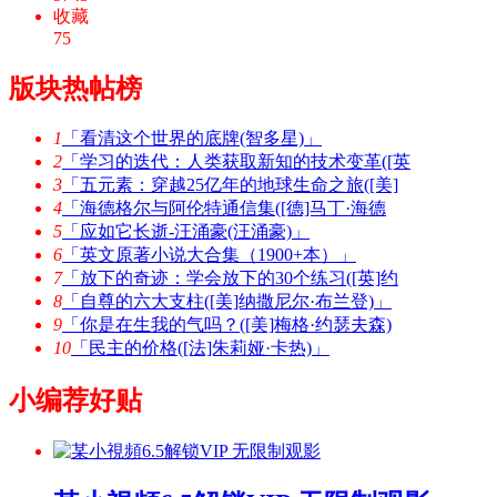
收藏
75
版块热帖榜
1
「看清这个世界的底牌(智多星)」
2
「学习的迭代：人类获取新知的技术变革([英
3
「五元素：穿越25亿年的地球生命之旅([美]
4
「海德格尔与阿伦特通信集([德]马丁·海德
5
「应如它长逝-汪涌豪(汪涌豪)」
6
「英文原著小说大合集（1900+本）」
7
「放下的奇迹：学会放下的30个练习([英]约
8
「自尊的六大支柱([美]纳撒尼尔·布兰登)」
9
「你是在生我的气吗？([美]梅格·约瑟夫森)
10
「民主的价格([法]朱莉娅·卡热)」
小编荐好贴