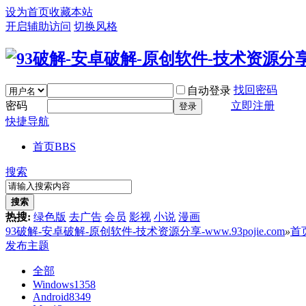
设为首页
收藏本站
开启辅助访问
切换风格
找回密码
自动登录
密码
立即注册
登录
快捷导航
首页
BBS
搜索
搜索
热搜:
绿色版
去广告
会员
影视
小说
漫画
93破解-安卓破解-原创软件-技术资源分享-www.93pojie.com
»
首
发布主题
全部
Windows
1358
Android
8349