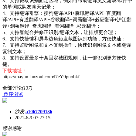
3、支持截取识别固定区域，例如可帮助翻译英文游戏/软件中
的单词或队友聊天记录；
4、支持翻译引擎：搜狗翻译/API+腾讯翻译/API+百度翻
译/API+有道翻译/API+谷歌翻译+词霸翻译+必应翻译+沪江翻
译+剑桥翻译+奇虎翻译+海词翻译+彩云翻译；
5、支持智能合并修正识别/翻译文本，让排版更合理；
6、支持快捷键和屏幕边角触发截图识别功能，方便快速；
7、支持监听图像和文本复制操作，快速识别图像文本或翻译
复制文本；
8、支持设置最多十条固定截图规则，让一键识别更方便快
捷。
下载地址：
https://mayun.lanzoui.com/i7eY9puobkf
全部评论
(137)
倒序浏览
沙发
a1067709136
2021-6-9 07:27:15
感谢感谢