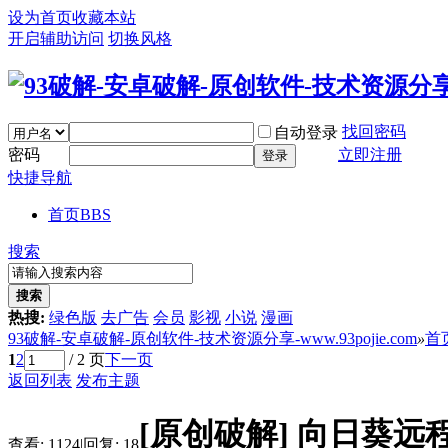
设为首页
收藏本站
开启辅助访问
切换风格
找回密码
自动登录
密码
立即注册
登录
快捷导航
首页
BBS
搜索
搜索
热搜:
绿色版
去广告
会员
影视
小说
漫画
93破解-安卓破解-原创软件-技术资源分享-www.93pojie.com
»
首
1
2
/ 2 页
下一页
返回列表
发布主题
[原创破解]
向日葵远
查看:
1124
|
回复:
18