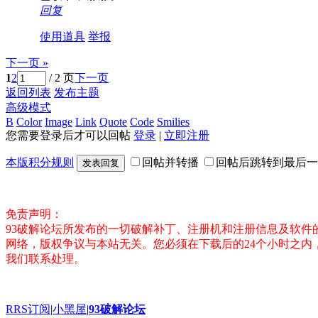
回复
使用道具
举报
下一页 »
1
2
/ 2 页
下一页
返回列表
发布主题
高级模式
B
Color
Image
Link
Quote
Code
Smilies
您需要登录后才可以回帖
登录
|
立即注册
本版积分规则
回帖并转播
回帖后跳转到最后一
发表回复
免责声明：
93破解论坛所发布的一切破解补丁、注册机和注册信息及软
网络，版权争议与本站无关。您必须在下载后的24个小时之
我们联系处理。
RRS订阅
|
小黑屋
|
93破解论坛