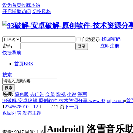
设为首页
收藏本站
开启辅助访问
切换风格
找回密码
自动登录
密码
立即注册
登录
快捷导航
首页
BBS
搜索
搜索
热搜:
绿色版
去广告
会员
影视
小说
漫画
93破解-安卓破解-原创软件-技术资源分享-www.93pojie.com
»
首
1
2
3
4
5
6
7
8
9
10
... 12
/ 12 页
下一页
返回列表
发布主题
[Android]
洛雪音乐助手
查看:
9047
|
回复:
116