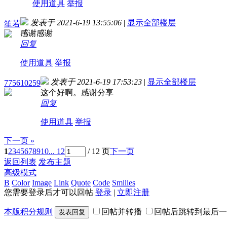
使用道具
举报
发表于 2021-6-19 13:55:06
|
显示全部楼层
笙若
感谢感谢
回复
使用道具
举报
发表于 2021-6-19 17:53:23
|
显示全部楼层
775610259
这个好啊。感谢分享
回复
使用道具
举报
下一页 »
1
2
3
4
5
6
7
8
9
10
... 12
/ 12 页
下一页
返回列表
发布主题
高级模式
B
Color
Image
Link
Quote
Code
Smilies
您需要登录后才可以回帖
登录
|
立即注册
本版积分规则
回帖并转播
回帖后跳转到最后一
发表回复