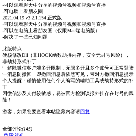
-可以观看聊天中分享的视频号视频和视频号直播
-可电脑上看朋友圈
2021.04.19 v3.2.1.154 正式版
-可以观看聊天中分享的视频号视频和视频号直播
-可以在电脑上看朋友圈（仅限Mac端电脑版）
-解决了一些已知问题
此版特点
硬核修改Dll（非HOOK函数劫持内存，安全无封号风险），
非劫持形式补丁
﹂解除微信客户端多开限制，无限多开且多个账号可正常登陆
﹂消息防撤回，即撤回消息后依然可见，带对方撤回消息提示
个人提醒：谨慎使用任何个人编写的辅助工具或劫持形式的补
丁
因微信涉及支付较敏感，易被官方检测误报外挂存在封号的风
险！
游客，如果您要查看本帖隐藏内容请
回复
全部评论
(145)
倒序浏览