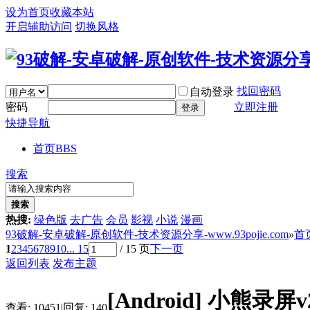
设为首页
收藏本站
开启辅助访问
切换风格
找回密码
自动登录
密码
立即注册
登录
快捷导航
首页
BBS
搜索
搜索
热搜:
绿色版
去广告
会员
影视
小说
漫画
93破解-安卓破解-原创软件-技术资源分享-www.93pojie.com
»
首
1
2
3
4
5
6
7
8
9
10
... 15
/ 15 页
下一页
返回列表
发布主题
[Android]
小熊录屏v2
查看:
10451
|
回复:
140