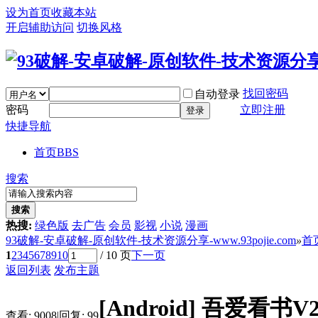
设为首页
收藏本站
开启辅助访问
切换风格
找回密码
自动登录
密码
立即注册
登录
快捷导航
首页
BBS
搜索
搜索
热搜:
绿色版
去广告
会员
影视
小说
漫画
93破解-安卓破解-原创软件-技术资源分享-www.93pojie.com
»
首
1
2
3
4
5
6
7
8
9
10
/ 10 页
下一页
返回列表
发布主题
[Android]
吾爱看书V2
查看:
9008
|
回复:
99