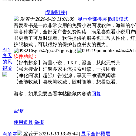
[复制链接]
发表于 2020-6-19 11:01:09
|
显示全部楼层
|
阅读模式
吾爱看书是一款非常实用的免费小说阅读软件，海量的小
等各种类型，全部无广告免费阅读，满足喜欢看小说用户
书更新了可及时观看。软件提供的服务也非常人性化，灯
护眼模式，可以很好的保护各位书友的视力。
AD
冬天
软件功能：
的风
【好书超多】海量小说，TXT，漫画，从此无书荒
很冷
【强大搜索】汇聚多家主流搜索引擎，一搜即看
【净化阅读】超强广告过滤，享受干净清爽阅读
【全能收藏】喜欢就收藏，随时随地，想看就看。
游客，如果您要查看本帖隐藏内容请
回复
回复
使用道具
举报
发表于 2021-1-10 13:45:44
|
显示全部楼层
白羊座