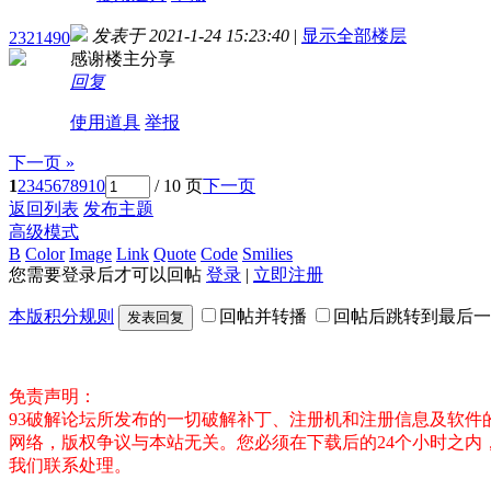
发表于 2021-1-24 15:23:40
|
显示全部楼层
2321490
感谢楼主分享
回复
使用道具
举报
下一页 »
1
2
3
4
5
6
7
8
9
10
/ 10 页
下一页
返回列表
发布主题
高级模式
B
Color
Image
Link
Quote
Code
Smilies
您需要登录后才可以回帖
登录
|
立即注册
本版积分规则
回帖并转播
回帖后跳转到最后一
发表回复
免责声明：
93破解论坛所发布的一切破解补丁、注册机和注册信息及软
网络，版权争议与本站无关。您必须在下载后的24个小时之
我们联系处理。