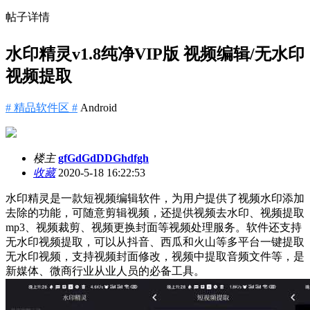
帖子详情
水印精灵v1.8纯净VIP版 视频编辑/无水印
视频提取
# 精品软件区 #
Android
楼主
gfGdGdDDGhdfgh
收藏
2020-5-18 16:22:53
水印精灵是一款短视频编辑软件，为用户提供了视频水印添加
去除的功能，可随意剪辑视频，还提供视频去水印、视频提取
mp3、视频裁剪、视频更换封面等视频处理服务。软件还支持
无水印视频提取，可以从抖音、西瓜和火山等多平台一键提取
无水印视频，支持视频封面修改，视频中提取音频文件等，是
新媒体、微商行业从业人员的必备工具。