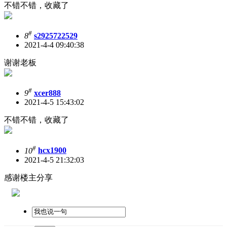
不错不错，收藏了
#
8
s2925722529
2021-4-4 09:40:38
谢谢老板
#
9
xcer888
2021-4-5 15:43:02
不错不错，收藏了
#
10
hcx1900
2021-4-5 21:32:03
感谢楼主分享