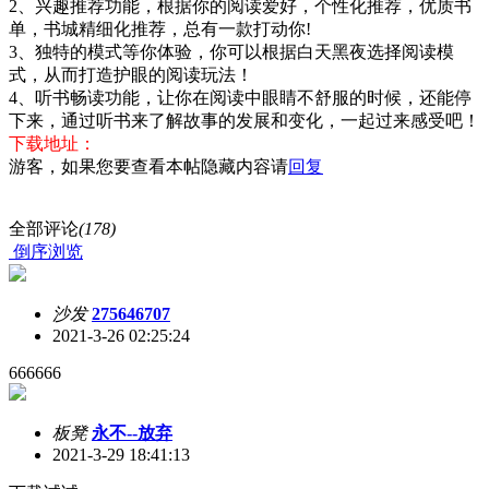
2、兴趣推荐功能，根据你的阅读爱好，个性化推荐，优质书
单，书城精细化推荐，总有一款打动你!
3、独特的模式等你体验，你可以根据白天黑夜选择阅读模
式，从而打造护眼的阅读玩法！
4、听书畅读功能，让你在阅读中眼睛不舒服的时候，还能停
下来，通过听书来了解故事的发展和变化，一起过来感受吧！
下载地址：
游客，如果您要查看本帖隐藏内容请
回复
全部评论
(178)
倒序浏览
沙发
275646707
2021-3-26 02:25:24
666666
板凳
永不--放弃
2021-3-29 18:41:13