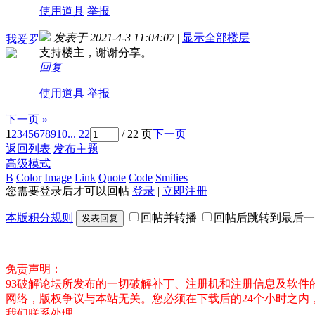
使用道具
举报
发表于 2021-4-3 11:04:07
|
显示全部楼层
我爱罗
支持楼主，谢谢分享。
回复
使用道具
举报
下一页 »
1
2
3
4
5
6
7
8
9
10
... 22
/ 22 页
下一页
返回列表
发布主题
高级模式
B
Color
Image
Link
Quote
Code
Smilies
您需要登录后才可以回帖
登录
|
立即注册
本版积分规则
回帖并转播
回帖后跳转到最后一
发表回复
免责声明：
93破解论坛所发布的一切破解补丁、注册机和注册信息及软
网络，版权争议与本站无关。您必须在下载后的24个小时之
我们联系处理。