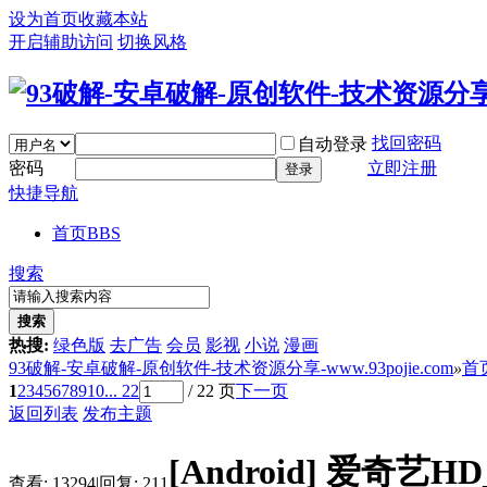
设为首页
收藏本站
开启辅助访问
切换风格
找回密码
自动登录
密码
立即注册
登录
快捷导航
首页
BBS
搜索
搜索
热搜:
绿色版
去广告
会员
影视
小说
漫画
93破解-安卓破解-原创软件-技术资源分享-www.93pojie.com
»
首
1
2
3
4
5
6
7
8
9
10
... 22
/ 22 页
下一页
返回列表
发布主题
[Android]
爱奇艺HD_
查看:
13294
|
回复:
211