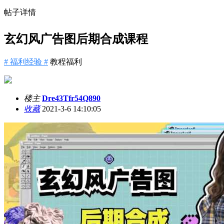
帖子详情
玄幻风广告图后期合成课程
# 福利经验 #
教程福利
楼主
Dre43Tfr54Q890
收藏
2021-3-6 14:10:05