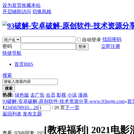
设为首页
收藏本站
开启辅助访问
切换风格
找回密码
自动登录
密码
立即注册
登录
快捷导航
首页
BBS
搜索
搜索
热搜:
绿色版
去广告
会员
影视
小说
漫画
93破解-安卓破解-原创软件-技术资源分享-www.93pojie.com
»
首
1
2
3
4
5
6
7
8
9
10
... 20
/ 20 页
下一页
返回列表
发布主题
[教程福利]
2021电
查看:
9768
|
回复:
192