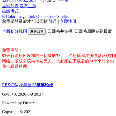
1
2
3
4
5
6
7
8
9
10
... 20
/ 20 页
下一页
返回列表
发布主题
高级模式
B
Color
Image
Link
Quote
Code
Smilies
您需要登录后才可以回帖
登录
|
立即注册
本版积分规则
回帖并转播
回帖后跳转到最后一
发表回复
免责声明：
93破解论坛所发布的一切破解补丁、注册机和注册信息及软
网络，版权争议与本站无关。您必须在下载后的24个小时之
我们联系处理。
RRS订阅
|
小黑屋
|
93破解论坛
GMT+8, 2026-8-9 20:37
Powered by Discuz!
Copyright © 2021.