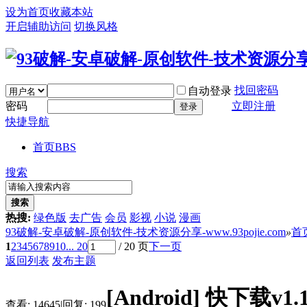
设为首页
收藏本站
开启辅助访问
切换风格
找回密码
自动登录
密码
立即注册
登录
快捷导航
首页
BBS
搜索
搜索
热搜:
绿色版
去广告
会员
影视
小说
漫画
93破解-安卓破解-原创软件-技术资源分享-www.93pojie.com
»
首
1
2
3
4
5
6
7
8
9
10
... 20
/ 20 页
下一页
返回列表
发布主题
[Android]
快下载v1.
查看:
14645
|
回复:
199