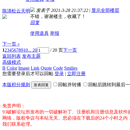
发表于 2021-3-28 21:37:22
|
显示全部楼层
陈清松云天明
不错，谢谢楼主，收藏了！
回复
使用道具
举报
下一页 »
1
2
3
4
5
6
7
8
9
10
... 20
/ 20 页
下一页
返回列表
发布主题
高级模式
B
Color
Image
Link
Quote
Code
Smilies
您需要登录后才可以回帖
登录
|
立即注册
本版积分规则
回帖并转播
回帖后跳转到最后一
发表回复
免责声明：
93破解论坛所发布的一切破解补丁、注册机和注册信息及软
网络，版权争议与本站无关。您必须在下载后的24个小时之
我们联系处理。