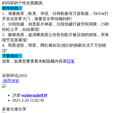
的内容的个性化视频源。
软件特色：
1、海量曲库，欧美、华语、日韩歌曲等万首歌曲，TikTok打
开音乐世界大门，海量音乐带你嗨到炸!
2、分段拍摄，创意影片神器，分段拍摄打破空间局限，15秒
轻松上手，自由展现!
3、极致画质，超清晰画质让你告别影片被压缩的烦恼，所有
细节完美展现!
4、明星进驻，明星、网红都在玩!他们的独家生活千万别错
过!
下载地址：
游客，如果您要查看本帖隐藏内容请
回复
全部评论
(203)
倒序浏览
沙发
yezhiwuzhe939
2021-2-20 21:02:30
多谢大佬分享