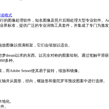
阅读模式
球最流行的图像处理软件，知名图像及照片后期处理大型专业软件。Adobe Phot
象处理的业界标准，提供广泛的专业润饰工具套件，并集成了专门为
拖放图像以填满框架，它们会缩放以适合。
梦dream以求的东西。以完全对称的图案绘制。通过笔触平滑
，000多种。
Adobe Sensei使其易于旋转，缩放和镜像。
义轴并从圆形，径向，螺旋形和曼陀罗等预设图案中进行选择。
。
。
本地化。
版文件。