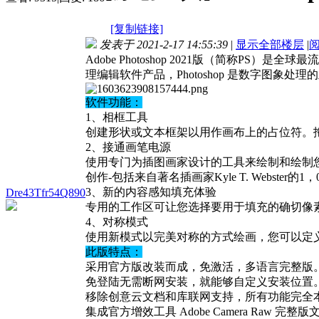
[复制链接]
发表于 2021-2-17 14:55:39
|
显示全部楼层
|
Adobe Photoshop 2021版（简称PS）是全
理编辑软件产品，Photoshop 是数字图
软件功能：
1、相框工具
创建形状或文本框架以用作画布上的占位符。
2、接通画笔电源
使用专门为插图画家设计的工具来绘制和绘制您
创作-包括来自著名插画家Kyle T. Webster的1
3、新的内容感知填充体验
Dre43Tfr54Q890
专用的工作区可让您选择要用于填充的确切像素，而
4、对称模式
使用新模式以完美对称的方式绘画，您可以定
此版特点：
采用官方版改装而成，免激活，多语言完整版
免登陆无需断网安装，就能够自定义安装位置
移除创意云文档和库联网支持，所有功能完全
集成官方增效工具 Adobe Camera Raw 完整