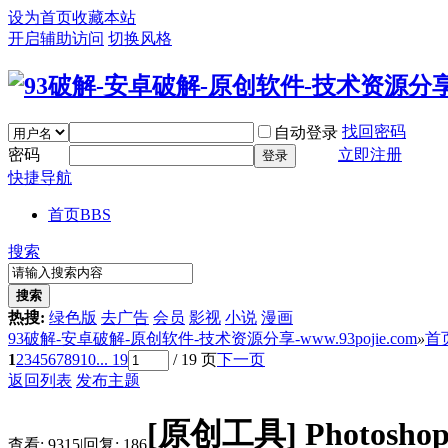
设为首页
收藏本站
开启辅助访问
切换风格
找回密码
自动登录
密码
立即注册
登录
快捷导航
首页
BBS
搜索
搜索
热搜:
绿色版
去广告
会员
影视
小说
漫画
93破解-安卓破解-原创软件-技术资源分享-www.93pojie.com
»
首
1
2
3
4
5
6
7
8
9
10
... 19
/ 19 页
下一页
返回列表
发布主题
[原创工具]
Photoshop
查看:
9315
|
回复:
186