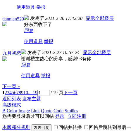
使用道具
举报
发表于 2021-2-26 17:42:20
|
显示全部楼层
tiannian520
好东西收下了
回复
使用道具
举报
发表于 2021-2-27 10:57:24
|
显示全部楼层
九月初恋
谢谢楼主热心的分享，感谢93有你
回复
使用道具
举报
下一页 »
1
2
3
4
5
6
7
8
9
10
... 19
/ 19 页
下一页
返回列表
发布主题
高级模式
B
Color
Image
Link
Quote
Code
Smilies
您需要登录后才可以回帖
登录
|
立即注册
本版积分规则
回帖并转播
回帖后跳转到最后一
发表回复