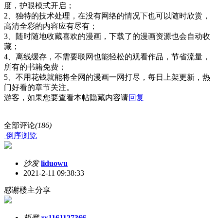
度，护眼模式开启；
2、独特的技术处理，在没有网络的情况下也可以随时欣赏，
高清全彩的内容应有尽有；
3、随时随地收藏喜欢的漫画，下载了的漫画资源也会自动收
藏；
4、离线缓存，不需要联网也能轻松的观看作品，节省流量，
所有的书籍免费；
5、不用花钱就能将全网的漫画一网打尽，每日上架更新，热
门好看的章节关注。
游客，如果您要查看本帖隐藏内容请
回复
全部评论
(186)
倒序浏览
沙发
liduowu
2021-2-11 09:38:33
感谢楼主分享
板凳
zx1161127366