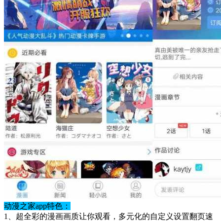
动漫之家app特色：
1、超全彩的漫画画质让你观看，多元化的自定义设置翻页速