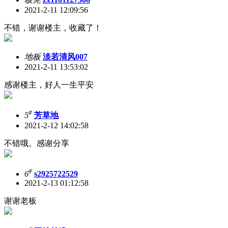
2021-2-11 12:09:56
不错，谢谢楼主，收藏了！
地板
淡若清风007
2021-2-11 13:53:02
感谢楼主，好人一生平安
#
5
芳草地
2021-2-12 14:02:58
不错哦。感谢分享
#
6
s2925722529
2021-2-13 01:12:58
谢谢老板