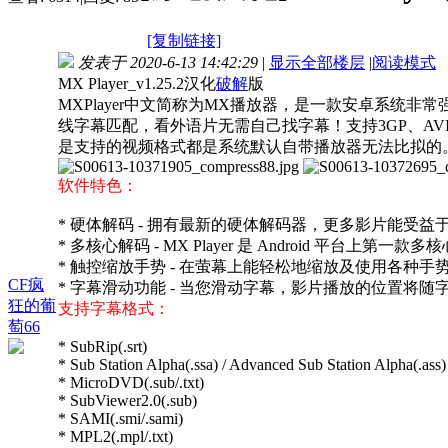
[复制链接]
发表于 2020-6-13 14:42:29
|
显示全部楼层
|
阅读模式
MX Player_v1.25.2汉化
破解
版
MXPlayer中文简称为MX播放器，是一款安卓系统非
线字幕匹配，看外语片无需自己找字幕！支持3GP、AVI 
是支持的视频格式都是系统默认自带播放器无法比拟的
软件特色：
* 硬体解码 - 拥有最新的硬体解码器，更多影片能受益
* 多核心解码 - MX Player 是 Android 
* 触控缩放手势 - 在萤幕上能轻松地缩放及使用各种手
CF疯
* 字幕滑动功能 - 当您滑动字幕，影片播放的位置将
狂的葡
支持字幕格式：
萄66
* SubRip(.srt)
* Sub Station Alpha(.ssa) / Advanced Sub Station Alpha(.ass)
* MicroDVD(.sub/.txt)
* SubViewer2.0(.sub)
* SAMI(.smi/.sami)
* MPL2(.mpl/.txt)