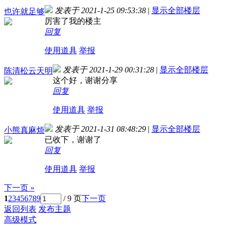
发表于 2021-1-25 09:53:38
|
显示全部楼层
也许就足够
厉害了我的楼主
回复
使用道具
举报
发表于 2021-1-29 00:31:28
|
显示全部楼层
陈清松云天明
这个好，谢谢分享
回复
使用道具
举报
发表于 2021-1-31 08:48:29
|
显示全部楼层
小熊真麻烦
已收下，谢谢了
回复
使用道具
举报
下一页 »
1
2
3
4
5
6
7
8
9
/ 9 页
下一页
返回列表
发布主题
高级模式