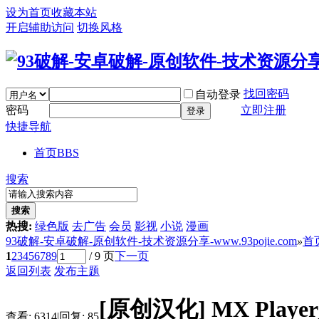
设为首页
收藏本站
开启辅助访问
切换风格
找回密码
自动登录
密码
立即注册
登录
快捷导航
首页
BBS
搜索
搜索
热搜:
绿色版
去广告
会员
影视
小说
漫画
93破解-安卓破解-原创软件-技术资源分享-www.93pojie.com
»
首
1
2
3
4
5
6
7
8
9
/ 9 页
下一页
返回列表
发布主题
[原创汉化]
MX Play
查看:
6314
|
回复:
85