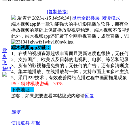
[复制链接]
发表于 2021-1-15 14:54:34
|
显示全部楼层
|
阅读模式
端木视频app是一款功能强大的手机影院播放软件，拥有
播放视频的基础上保证播放影视更稳定。端木视频不仅视
此外，端木视频app还汇聚了全网电视直播，战旗直播，VI
端木视频app功能：
雪
1、在线的视频资源超级丰富而且更新速度也很快，无任
夜
2、支持国产、欧美以及日韩的电视剧、电影、综艺和纪录
飞
3、所有的影视都是免费的，无任何的广告，还有多清晰度
扬!!!
4、集本地播放、在线播放与一体，支持市面上90多种主
5、采用P2P技术，有效改善网络点播过程中画面拖尾现
PS：特殊模块密码：3978
下载地址：
游客，如果您要查看本帖隐藏内容请
回复
回复
使用道具
举报