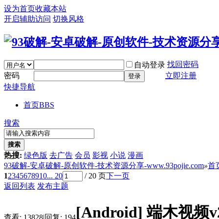
设为首页
收藏本站
开启辅助访问
切换风格
找回密码
自动登录
密码
立即注册
登录
快捷导航
首页
BBS
搜索
搜索
热搜:
绿色版
去广告
会员
影视
小说
漫画
93破解-安卓破解-原创软件-技术资源分享-www.93pojie.com
»
首
1
2
3
4
5
6
7
8
9
10
... 20
/ 20 页
下一页
返回列表
发布主题
[Android]
端木视频v
查看:
13828
|
回复:
194