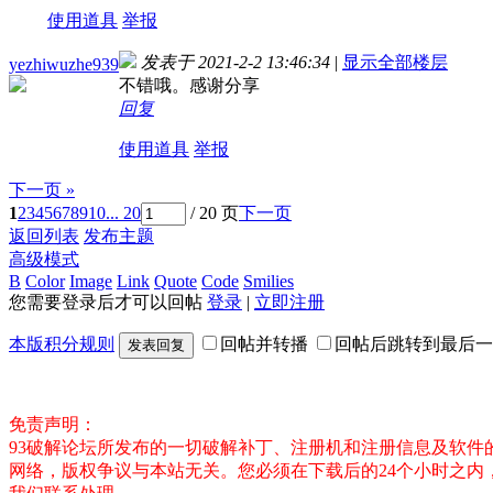
使用道具
举报
发表于 2021-2-2 13:46:34
|
显示全部楼层
yezhiwuzhe939
不错哦。感谢分享
回复
使用道具
举报
下一页 »
1
2
3
4
5
6
7
8
9
10
... 20
/ 20 页
下一页
返回列表
发布主题
高级模式
B
Color
Image
Link
Quote
Code
Smilies
您需要登录后才可以回帖
登录
|
立即注册
本版积分规则
回帖并转播
回帖后跳转到最后一
发表回复
免责声明：
93破解论坛所发布的一切破解补丁、注册机和注册信息及软
网络，版权争议与本站无关。您必须在下载后的24个小时之