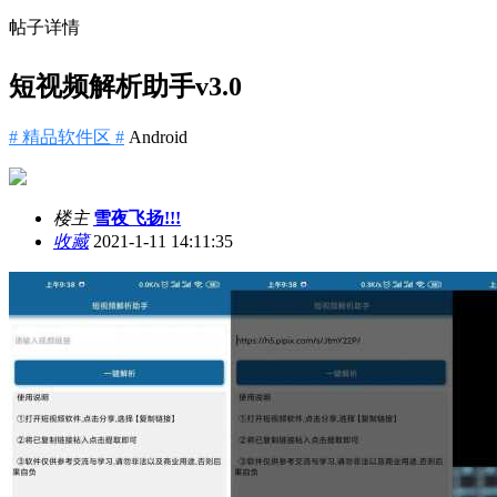
帖子详情
短视频解析助手v3.0
# 精品软件区 #
Android
楼主
雪夜飞扬!!!
收藏
2021-1-11 14:11:35