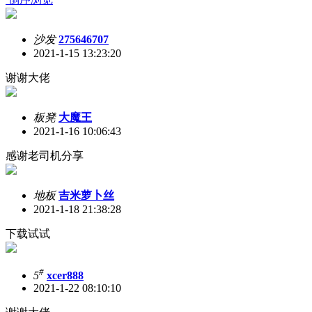
沙发
275646707
2021-1-15 13:23:20
谢谢大佬
板凳
大魔王
2021-1-16 10:06:43
感谢老司机分享
地板
吉米萝卜丝
2021-1-18 21:38:28
下载试试
#
5
xcer888
2021-1-22 08:10:10