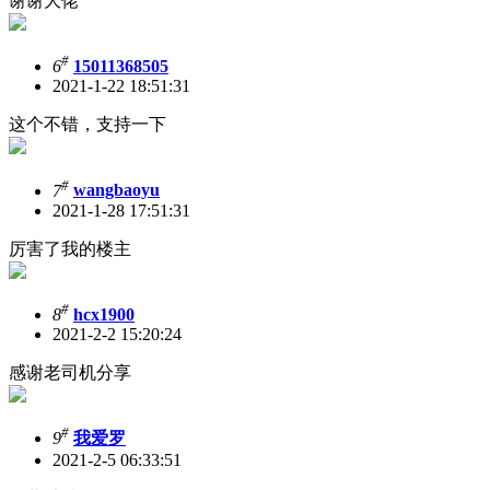
谢谢大佬
#
6
15011368505
2021-1-22 18:51:31
这个不错，支持一下
#
7
wangbaoyu
2021-1-28 17:51:31
厉害了我的楼主
#
8
hcx1900
2021-2-2 15:20:24
感谢老司机分享
#
9
我爱罗
2021-2-5 06:33:51