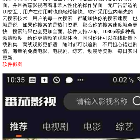
面。并且番茄影视有着非常人性化的操作界面，无广告舒适的
UI交互，用户在使用时也能轻松愉快。软件采用业内领先的
云搜索技术，用户的每一次搜索，都能加快你的搜索速度，也
就是说，如果你搜索的是热门资源，那么你的搜索速度就会更
快，搜索结果也会更加全面。软件支持720p、1080p等多种视
频清晰度，给你更清晰的观影体验。同时你还可以在线批量下
载剧集，离线观影更舒适，随时都可以追剧，不用担心错过剧
情。海量的免费电影、电视剧、综艺、动漫等资源，每日实时
更新。
软件截图