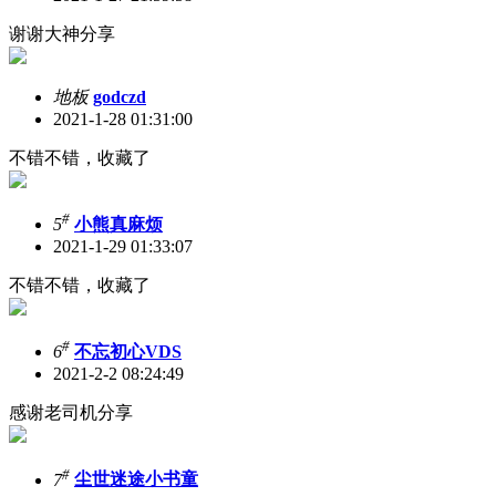
谢谢大神分享
地板
godczd
2021-1-28 01:31:00
不错不错，收藏了
#
5
小熊真麻烦
2021-1-29 01:33:07
不错不错，收藏了
#
6
不忘初心VDS
2021-2-2 08:24:49
感谢老司机分享
#
7
尘世迷途小书童