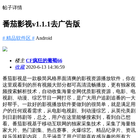
帖子详情
番茄影视v1.1.1去广告版
# 精品软件区 #
Android
楼主
CF疯狂的葡萄66
收藏
2020-6-13 14:36:59
番茄影视是一款极简风格界面清爽的影视资源播放软件，你在
这里观看到的所有视频大部分都可高清流畅播放，更有独家视
频搜索解析技术，自动收集海量全网优质影视资源，电影、电
视剧、动漫、综艺节目一网打尽，是广大用户追剧追番的一大
好帮手。一款好的影视播放软件要做到的很简单，就是满足用
户的任何观看需求，从电影电视剧、到动漫综艺，从英伦美剧
到日剧韩剧等，总之，用户在这里能够搜索到，看到自己想
看。番茄影视基于移动互联网的独家采集技术，采集了海量独
家大片、热门剧集、热点赛事、火爆综艺、精品纪录片、资讯
娱乐等精彩内容，几乎涵盖了用户可能喜欢感兴趣的所有方