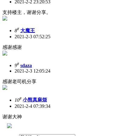
2021-2-2 23:20:53
支持楼主，谢谢分享。
#
8
大魔王
2021-2-3 07:52:25
感谢感谢
#
9
sdaza
2021-2-3 12:05:24
感谢老司机分享
#
10
小熊真麻烦
2021-2-4 07:39:34
谢谢大神