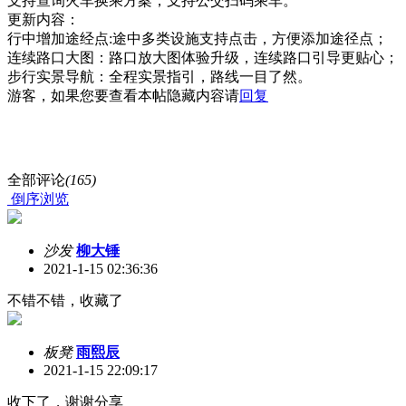
支持查询火车换乘方案，支持公交扫码乘车。
更新内容：
行中增加途经点:途中多类设施支持点击，方便添加途径点；
连续路口大图：路口放大图体验升级，连续路口引导更贴心；
步行实景导航：全程实景指引，路线一目了然。
游客，如果您要查看本帖隐藏内容请
回复
全部评论
(165)
倒序浏览
沙发
柳大锤
2021-1-15 02:36:36
不错不错，收藏了
板凳
雨熙辰
2021-1-15 22:09:17
收下了，谢谢分享