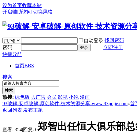
设为首页
收藏本站
开启辅助访问
切换风格
找回密码
自动登录
密码
立即注册
登录
快捷导航
首页
BBS
搜索
搜索
热搜:
绿色版
去广告
会员
影视
小说
漫画
93破解-安卓破解-原创软件-技术资源分享-www.93pojie.com
»
首
返回列表
发布主题
郑智出任恒大俱乐部总
查看:
354
|
回复:
0