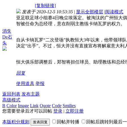
[复制链接]
发表于 2020-12-5 10:53:35
|
显示全部楼层
|
阅读模式
亚足联足球小组赛4日晚尘埃落定。被淘汰的广州恒大俱
智被任命为总经理，意在削弱主教练卡纳瓦罗的权力。
消失
De石
自从卡纳瓦罗“二次登场”执教恒大3年以来，他带领球
头
决定“出手”。不过，恒大并没有直接宣布将解雇意大利
恒大俱乐部调整后，郑智将担任球员、助理教练和总经
回复
使用道具
举报
返回列表
发布主题
高级模式
B
Color
Image
Link
Quote
Code
Smilies
您需要登录后才可以回帖
登录
|
立即注册
本版积分规则
回帖并转播
回帖后跳转到最后一
发表回复