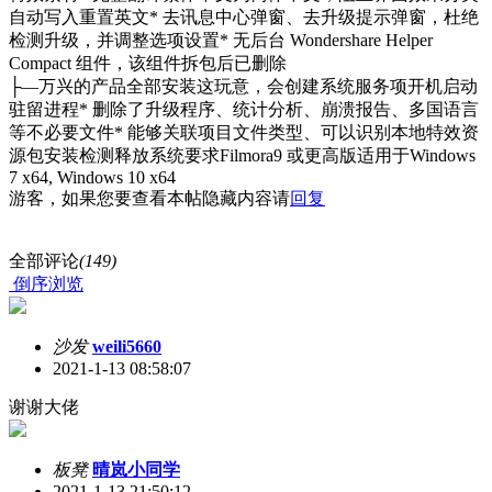
自动写入重置英文* 去讯息中心弹窗、去升级提示弹窗，杜绝
检测升级，并调整选项设置* 无后台 Wondershare Helper
Compact 组件，该组件拆包后已删除
├—万兴的产品全部安装这玩意，会创建系统服务项开机启动
驻留进程* 删除了升级程序、统计分析、崩溃报告、多国语言
等不必要文件* 能够关联项目文件类型、可以识别本地特效资
源包安装检测释放系统要求Filmora9 或更高版适用于Windows
7 x64, Windows 10 x64
游客，如果您要查看本帖隐藏内容请
回复
全部评论
(149)
倒序浏览
沙发
weili5660
2021-1-13 08:58:07
谢谢大佬
板凳
晴岚小同学
2021-1-13 21:50:12