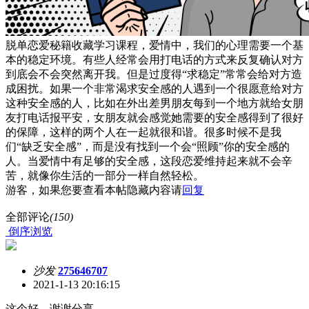
脱单恋爱秘籍收藏学习课程，爱情中，我们的心理需要一个基
本的稳定环境。有些人经常会用打电话的方式来反复确认对方
到底会不会突然离开我。但是过度得“求稳定”常常会给对方造
成困扰。如果一个非常渴求安全感的人遇到一个很愿意给对方
这种安全感的人，比如在外出差男朋友每到一个地方就给女朋
友打电话报平安，女朋友就会感觉她需要的安全感得到了很好
的保障，这样的两个人在一起就很和谐。很多时候不是我
们“缺乏安全感”，而是没有找到一个会“照顾”你的安全感的
人。当爱情中有足够的安全感，这段恋爱维持起来就不会辛
苦，就像你生活的一部分一样自然轻松。
游客，如果您要查看本帖隐藏内容请
回复
全部评论
(150)
倒序浏览
沙发
275646707
2021-1-13 20:16:15
这个好，谢谢分享