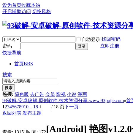
设为首页
收藏本站
开启辅助访问
切换风格
找回密码
自动登录
密码
立即注册
登录
快捷导航
首页
BBS
搜索
搜索
热搜:
绿色版
去广告
会员
影视
小说
漫画
93破解-安卓破解-原创软件-技术资源分享-www.93pojie.com
»
首
1
2
3
4
5
6
7
8
9
10
... 18
/ 18 页
下一页
返回列表
发布主题
[Android]
艳图v1.
查看:
13151
|
回复:
172