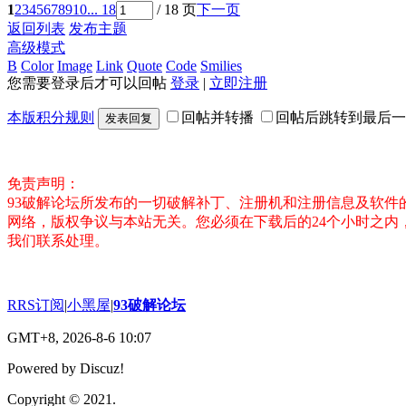
1
2
3
4
5
6
7
8
9
10
... 18
/ 18 页
下一页
返回列表
发布主题
高级模式
B
Color
Image
Link
Quote
Code
Smilies
您需要登录后才可以回帖
登录
|
立即注册
本版积分规则
回帖并转播
回帖后跳转到最后一
发表回复
免责声明：
93破解论坛所发布的一切破解补丁、注册机和注册信息及软
网络，版权争议与本站无关。您必须在下载后的24个小时之
我们联系处理。
RRS订阅
|
小黑屋
|
93破解论坛
GMT+8, 2026-8-6 10:07
Powered by Discuz!
Copyright © 2021.