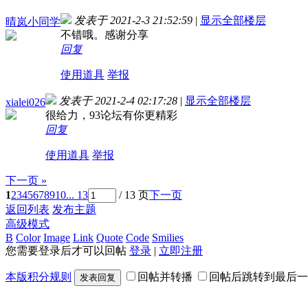
发表于 2021-2-3 21:52:59
|
显示全部楼层
晴岚小同学
不错哦。感谢分享
回复
使用道具
举报
发表于 2021-2-4 02:17:28
|
显示全部楼层
xialei026
很给力，93论坛有你更精彩
回复
使用道具
举报
下一页 »
1
2
3
4
5
6
7
8
9
10
... 13
/ 13 页
下一页
返回列表
发布主题
高级模式
B
Color
Image
Link
Quote
Code
Smilies
您需要登录后才可以回帖
登录
|
立即注册
本版积分规则
回帖并转播
回帖后跳转到最后一
发表回复