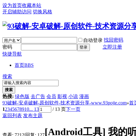
设为首页
收藏本站
开启辅助访问
切换风格
找回密码
自动登录
密码
立即注册
登录
快捷导航
首页
BBS
搜索
搜索
热搜:
绿色版
去广告
会员
影视
小说
漫画
93破解-安卓破解-原创软件-技术资源分享-www.93pojie.com
»
首
1
2
3
4
5
6
7
8
9
10
... 13
/ 13 页
下一页
返回列表
发布主题
[Android工具]
我的听
查看:
7212
|
回复:
127