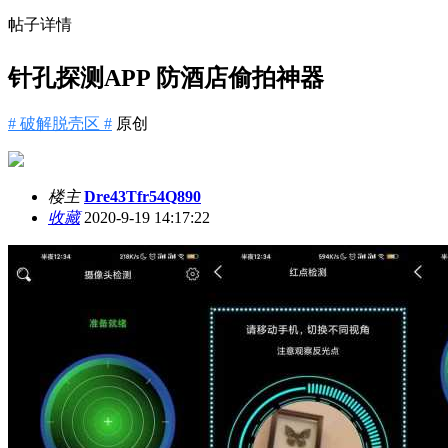
帖子详情
针孔探测APP 防酒店偷拍神器
# 破解脱壳区 #
原创
楼主
Dre43Tfr54Q890
收藏
2020-9-19 14:17:22