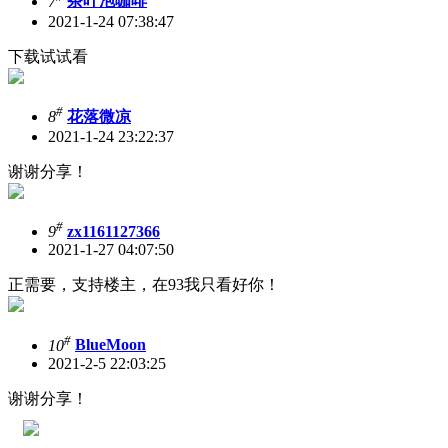
7
茶叶泡咖啡
2021-1-24 07:38:47
下载试试看
#
8
花落微凉
2021-1-24 23:22:37
谢谢分享！
#
9
zx1161127366
2021-1-27 04:07:50
正需要，支持楼主，在93我只看好你！
#
10
BlueMoon
2021-2-5 22:03:25
谢谢分享！