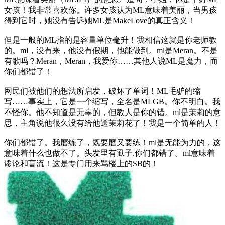
女孩！我非常喜欢你。许多女孩认为ML意味着美丽，当男孩
得到它时，她没有告诉她ML是MakeLove的真正含义！
但是一般的ML指的是容量单位毫升！我相信这就是你老师教
的。ml，没有来，他没有假期，他能做到。ml是Meran。不是
有歌吗？Meran，Meran，我爱你……其他人说ML是魔力，而
你们都错了！
网民们被他们的想法所启发，破坏了单词！ML毛驴的缩
写……事实上，它是一个缩写，全名是MLGB。你不明白。我
不怪你。他不知道是无辜的，但教人是你的错。ml是茉莉的意
思，主角说他很久没有给他送茉莉花了！我是一个简单的人！
你们都错了。我磨练了，既要磨又要练！ml是无能为力的，这
意味着什么也做不了。头发里有虱子.你们都错了。ml意味着
谬论和盲流！这是专门用来骂楼上的SB的！