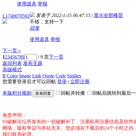
使用道具
举报
发表于 2022-1-15 06:47:15
|
显示全部楼层
L1740070592
不错，支持一下
回复
使用道具
举报
下一页 »
1
2
3
4
5
6
7
8
9
/ 9 页
下一页
返回列表
发布主题
高级模式
B
Color
Image
Link
Quote
Code
Smilies
您需要登录后才可以回帖
登录
|
立即注册
本版积分规则
回帖并转播
回帖后跳转到最后一
发表回复
免责声明：
93破解论坛所发布的一切破解补丁、注册机和注册信息及软
网络，版权争议与本站无关。您必须在下载后的24个小时之
我们联系处理。