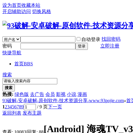
设为首页
收藏本站
开启辅助访问
切换风格
找回密码
自动登录
密码
立即注册
登录
快捷导航
首页
BBS
搜索
搜索
热搜:
绿色版
去广告
会员
影视
小说
漫画
93破解-安卓破解-原创软件-技术资源分享-www.93pojie.com
»
首
1
2
3
4
5
6
7
8
9
/ 9 页
下一页
返回列表
发布主题
[Android]
海魂TV_v
查看:
10083
|
回复:
88