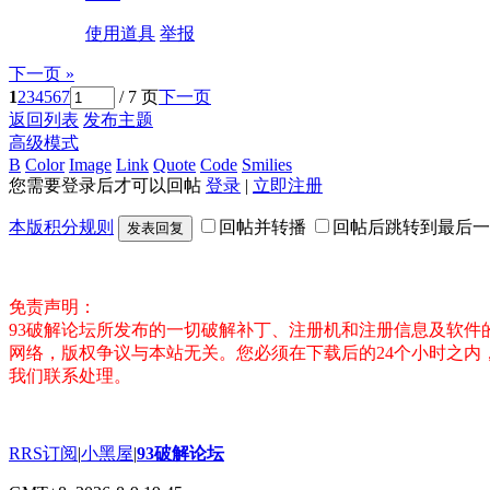
使用道具
举报
下一页 »
1
2
3
4
5
6
7
/ 7 页
下一页
返回列表
发布主题
高级模式
B
Color
Image
Link
Quote
Code
Smilies
您需要登录后才可以回帖
登录
|
立即注册
本版积分规则
回帖并转播
回帖后跳转到最后一
发表回复
免责声明：
93破解论坛所发布的一切破解补丁、注册机和注册信息及软
网络，版权争议与本站无关。您必须在下载后的24个小时之
我们联系处理。
RRS订阅
|
小黑屋
|
93破解论坛