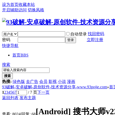
设为首页
收藏本站
开启辅助访问
切换风格
找回密码
自动登录
密码
立即注册
登录
快捷导航
首页
BBS
搜索
搜索
热搜:
绿色版
去广告
会员
影视
小说
漫画
93破解-安卓破解-原创软件-技术资源分享-www.93pojie.com
»
首
1
2
3
4
5
6
7
/ 7 页
下一页
返回列表
发布主题
[Android]
搜书大师v2
查看:
8024
|
回复:
68