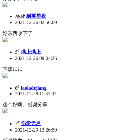
地板
飘零星夜
2021-12-26 02:56:09
好东西收下了
#
5
满上满上
2021-12-26 09:04:26
下载试试
#
6
laoladejiang
2021-12-28 11:35:37
这个好啊。感谢分享
#
7
伤爱无名
2021-12-29 13:26:59