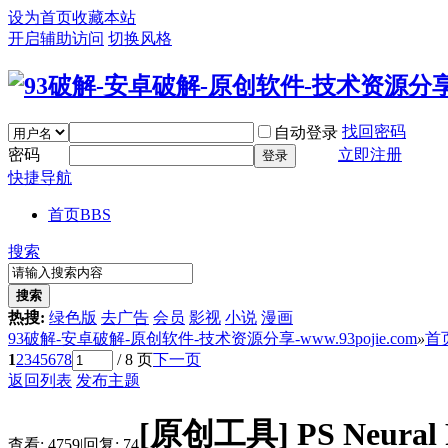
设为首页
收藏本站
开启辅助访问
切换风格
找回密码
自动登录
密码
立即注册
登录
快捷导航
首页
BBS
搜索
搜索
热搜:
绿色版
去广告
会员
影视
小说
漫画
93破解-安卓破解-原创软件-技术资源分享-www.93pojie.com
»
首
1
2
3
4
5
6
7
8
/ 8 页
下一页
返回列表
发布主题
[原创工具]
PS Neu
查看:
4759
|
回复:
74