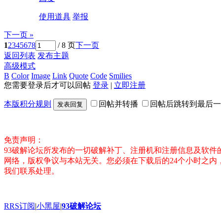
使用道具
举报
下一页 »
1
2
3
4
5
6
7
8
/ 8 页
下一页
返回列表
发布主题
高级模式
B
Color
Image
Link
Quote
Code
Smilies
您需要登录后才可以回帖
登录
|
立即注册
本版积分规则
回帖并转播
回帖后跳转到最后一
发表回复
免责声明：
93破解论坛所发布的一切破解补丁、注册机和注册信息及软
网络，版权争议与本站无关。您必须在下载后的24个小时之
我们联系处理。
RRS订阅
|
小黑屋
|
93破解论坛