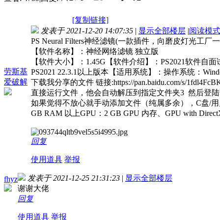
[复制链接]
发表于 2021-12-20 14:07:35
|
显示全部楼层
|
阅读模
PS Neural Filters神经滤镜(一款插件，向磨皮灯光工厂一
【软件名称】：神经网络滤镜 独立版
【软件大小】：1.45G【软件介绍】：PS2021软件自面试以
劳斯基
PS2021 22.3.1以上版本【适用系统】：操作系统：Windows 10 64-bit 
爱破解
下载我分享的文件 链接:https://pan.baidu.com/s/1fdl4F
直接运行文件，他会自动解压到指定文件夹3 然后登陆P
如果觉得不放心就手动添加文件（纯属多余），C盘/用户(user)/电脑的用户名
GB RAM 以上GPU：2 GB GPU 内存、GPU with
回复
使用道具
举报
发表于 2021-12-25 21:31:23
|
显示全部楼层
fhyz
谢谢大佬
回复
使用道具
举报