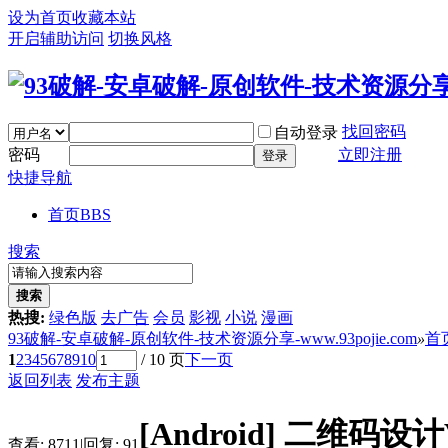
设为首页
收藏本站
开启辅助访问
切换风格
找回密码
自动登录
密码
立即注册
登录
快捷导航
首页
BBS
搜索
搜索
热搜:
绿色版
去广告
会员
影视
小说
漫画
93破解-安卓破解-原创软件-技术资源分享-www.93pojie.com
»
首
1
2
3
4
5
6
7
8
9
10
/ 10 页
下一页
返回列表
发布主题
[Android]
二维码设计V
查看:
8711
|
回复:
91