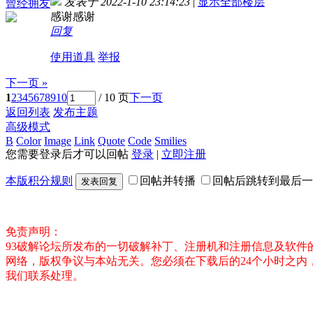
发表于 2022-1-10 23:14:23
|
显示全部楼层
曾经拥友
感谢感谢
回复
使用道具
举报
下一页 »
1
2
3
4
5
6
7
8
9
10
/ 10 页
下一页
返回列表
发布主题
高级模式
B
Color
Image
Link
Quote
Code
Smilies
您需要登录后才可以回帖
登录
|
立即注册
本版积分规则
回帖并转播
回帖后跳转到最后一
发表回复
免责声明：
93破解论坛所发布的一切破解补丁、注册机和注册信息及软
网络，版权争议与本站无关。您必须在下载后的24个小时之
我们联系处理。