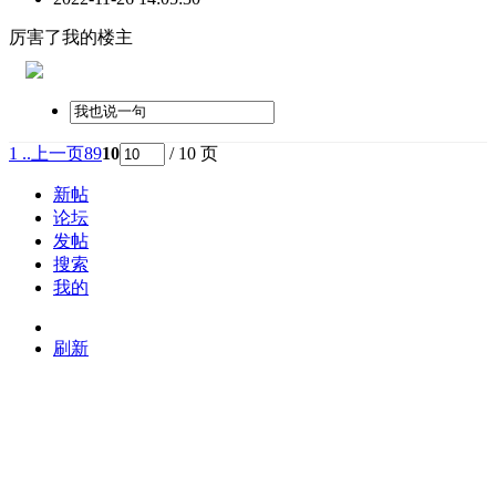
厉害了我的楼主
1 ..
上一页
8
9
10
/ 10 页
新帖
论坛
发帖
搜索
我的
刷新