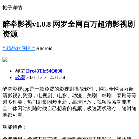
帖子详情
醉拳影视v1.0.8 网罗全网百万超清影视剧
资源
# 精品软件区 #
Android
楼主
Dre43Tfr54Q890
收藏
2021-12-3 14:31:24
醉拳影视app是一款免费的影视剧播放软件，网罗全网百万超
清影视剧资源，电视剧、电影、动漫、美剧、韩剧、泰剧等等
超多种类，热门剧集同步更新，高清播放，视频搜索功能齐
全，休闲时刻随时找自己想看的视频，极速离线缓存，随时随
地都可看。
功能特色：