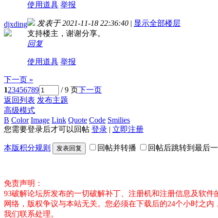
使用道具
举报
发表于 2021-11-18 22:36:40
|
显示全部楼层
djxding
支持楼主，谢谢分享。
回复
使用道具
举报
下一页 »
1
2
3
4
5
6
7
8
9
/ 9 页
下一页
返回列表
发布主题
高级模式
B
Color
Image
Link
Quote
Code
Smilies
您需要登录后才可以回帖
登录
|
立即注册
本版积分规则
回帖并转播
回帖后跳转到最后一
发表回复
免责声明：
93破解论坛所发布的一切破解补丁、注册机和注册信息及软
网络，版权争议与本站无关。您必须在下载后的24个小时之
我们联系处理。