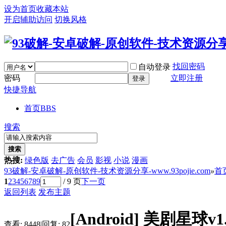
设为首页
收藏本站
开启辅助访问
切换风格
找回密码
自动登录
密码
立即注册
登录
快捷导航
首页
BBS
搜索
搜索
热搜:
绿色版
去广告
会员
影视
小说
漫画
93破解-安卓破解-原创软件-技术资源分享-www.93pojie.com
»
首
1
2
3
4
5
6
7
8
9
/ 9 页
下一页
返回列表
发布主题
[Android]
美剧星球v1
查看:
8448
|
回复:
82