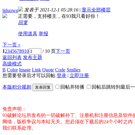
发表于 2021-12-1 05:28:16
|
显示全部楼层
liduowu
正需要，支持楼主，在93我只看好你！
回复
使用道具
举报
下一页 »
1
2
3
4
5
6
7
8
9
10
/ 10 页
下一页
返回列表
发布主题
高级模式
B
Color
Image
Link
Quote
Code
Smilies
您需要登录后才可以回帖
登录
|
立即注册
本版积分规则
回帖并转播
回帖后跳转到最后一
发表回复
免责声明：
93破解论坛所发布的一切破解补丁、注册机和注册信息及软
网络，版权争议与本站无关。您必须在下载后的24个小时之
我们联系处理。