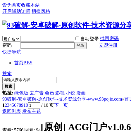
设为首页
收藏本站
开启辅助访问
切换风格
找回密码
自动登录
密码
立即注册
登录
快捷导航
首页
BBS
搜索
搜索
热搜:
绿色版
去广告
会员
影视
小说
漫画
93破解-安卓破解-原创软件-技术资源分享-www.93pojie.com
»
首
1
2
3
4
5
6
7
8
9
10
/ 10 页
下一页
返回列表
发布主题
[原创]
ACG门户v1.0
查看:
5766
|
回复:
94