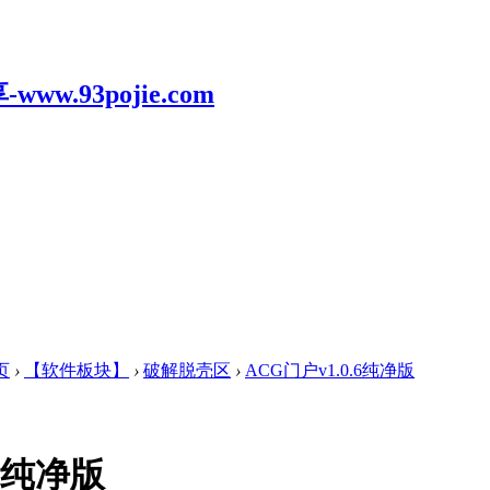
页
›
【软件板块】
›
破解脱壳区
›
ACG门户v1.0.6纯净版
.6纯净版