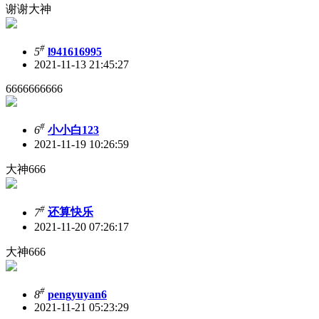
谢谢大神
#
5
l941616995
2021-11-13 21:45:27
6666666666
#
6
小小白123
2021-11-19 10:26:59
大神666
#
7
还算快乐
2021-11-20 07:26:17
大神666
#
8
pengyuyan6
2021-11-21 05:23:29