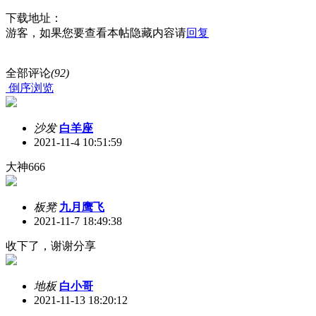
下载地址：
游客，如果您要查看本帖隐藏内容请
回复
全部评论
(92)
倒序浏览
沙发
白羊座
2021-11-4 10:51:59
大神666
板凳
九月鹰飞
2021-11-7 18:49:38
收下了，谢谢分享
地板
白小哥
2021-11-13 18:20:12