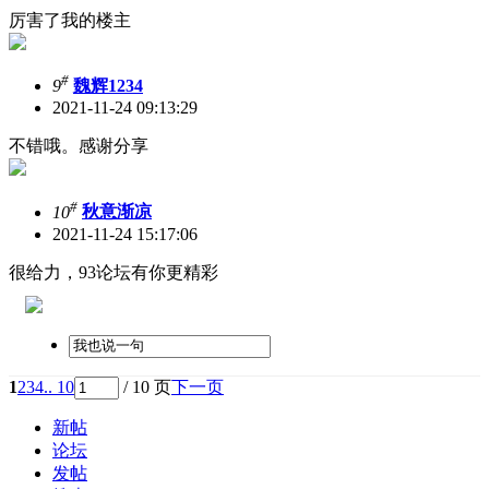
厉害了我的楼主
#
9
魏辉1234
2021-11-24 09:13:29
不错哦。感谢分享
#
10
秋意渐凉
2021-11-24 15:17:06
很给力，93论坛有你更精彩
1
2
3
4
.. 10
/ 10 页
下一页
新帖
论坛
发帖