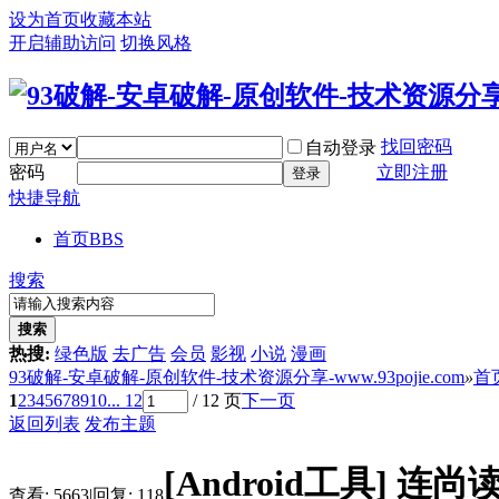
设为首页
收藏本站
开启辅助访问
切换风格
找回密码
自动登录
密码
立即注册
登录
快捷导航
首页
BBS
搜索
搜索
热搜:
绿色版
去广告
会员
影视
小说
漫画
93破解-安卓破解-原创软件-技术资源分享-www.93pojie.com
»
首
1
2
3
4
5
6
7
8
9
10
... 12
/ 12 页
下一页
返回列表
发布主题
[Android工具]
连尚读
查看:
5663
|
回复:
118