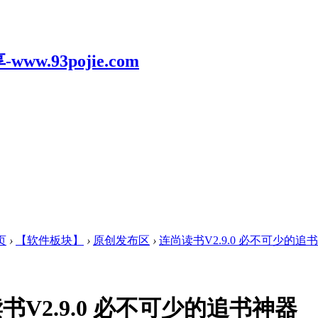
页
›
【软件板块】
›
原创发布区
›
连尚读书V2.9.0 必不可少的追
书V2.9.0 必不可少的追书神器