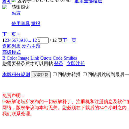
发表于 2021-11-14 02:22:42
|
显示全部楼层
稚初
感谢感谢
回复
使用道具
举报
下一页 »
1
2
3
4
5
6
7
8
9
10
... 12
/ 12 页
下一页
返回列表
发布主题
高级模式
B
Color
Image
Link
Quote
Code
Smilies
您需要登录后才可以回帖
登录
|
立即注册
本版积分规则
回帖并转播
回帖后跳转到最后一
发表回复
免责声明：
93破解论坛所发布的一切破解补丁、注册机和注册信息及软
网络，版权争议与本站无关。您必须在下载后的24个小时之
我们联系处理。